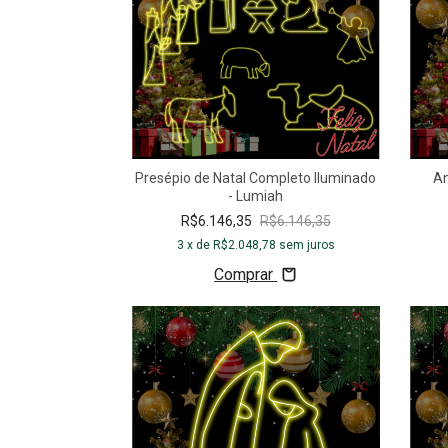
Presépio de Natal Completo Iluminado
An
- Lumiah
R$6.146,35
R$6.146,35
3
x de
R$2.048,78
sem juros
Comprar