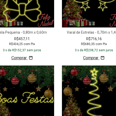
ela Pequena - 0,80m x 0,60m
Varal de Estrelas - 0,70m x 1
R$457,11
R$716,16
R$434,25
com
Pix
R$680,35
com
Pix
3
x de
R$152,37
sem juros
3
x de
R$238,72
sem juros
Comprar
Comprar