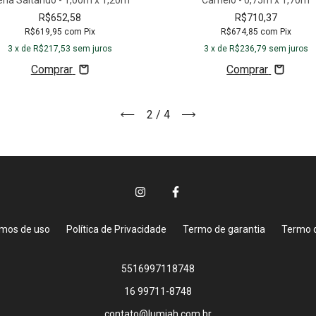
ena Saltando - 1,00m x 1,20m
Camelo - 0,75m x 1,70m
R$652,58
R$710,37
R$619,95
com
Pix
R$674,85
com
Pix
3
x de
R$217,53
sem juros
3
x de
R$236,79
sem juros
Comprar
Comprar
2
/
4
mos de uso
Política de Privacidade
Termo de garantia
Termo d
5516997118748
16 99711-8748
contato@lumiah.com.br