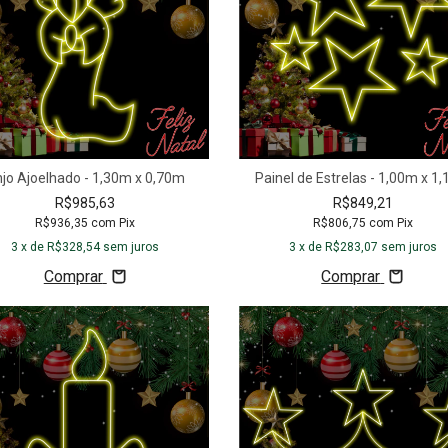
jo Ajoelhado - 1,30m x 0,70m
Painel de Estrelas - 1,00m x 1
R$985,63
R$849,21
R$936,35
com
Pix
R$806,75
com
Pix
3
x de
R$328,54
sem juros
3
x de
R$283,07
sem juros
Comprar
Comprar