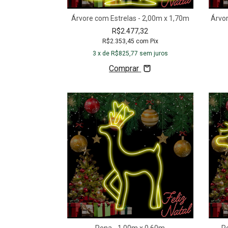
Árvore com Estrelas - 2,00m x 1,70m
Árvo
R$2.477,32
R$2.353,45
com
Pix
3
x de
R$825,77
sem juros
Comprar