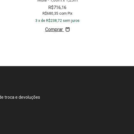
Mula - 1,00m x 1,25m
R$716,16
R$680,35
com
Pix
3
x de
R$238,72
sem juros
Comprar
e troca e devoluções