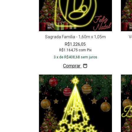
Sagrada Família - 1,60m x 1,05m
V
R$1.226,05
R$1.164,75
com
Pix
3
x de
R$408,68
sem juros
Comprar