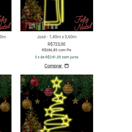
,40m
José - 1,40m x 0,60m
R$723,00
R$686,85
com
Pix
3
x de
R$241,00
sem juros
Comprar