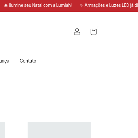
 seu Natal com a Lumiah!
✨ Armações e Luzes LED já disponíveis!
0
ança
Contato