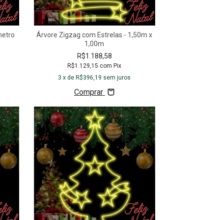
metro
Árvore Zigzag com Estrelas - 1,50m x
1,00m
R$1.188,58
R$1.129,15
com
Pix
3
x de
R$396,19
sem juros
Comprar