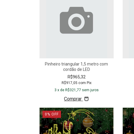
Pinheiro triangular 1,5 metro com
cordão de LED
R$965,32
R$917,05
com
Pix
3
x de
R$321,77
sem juros
Comprar
0
%
OFF