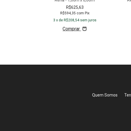
Rena - 1,00m x 0,60m
R
R$625,63
R$594,35
com
Pix
3
x de
R$208,54
sem juros
Comprar
Quem Somos
Ter