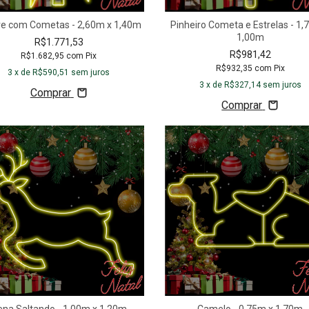
re com Cometas - 2,60m x 1,40m
Pinheiro Cometa e Estrelas - 1,
1,00m
R$1.771,53
R$981,42
R$1.682,95
com
Pix
R$932,35
com
Pix
3
x de
R$590,51
sem juros
3
x de
R$327,14
sem juros
Comprar
Comprar