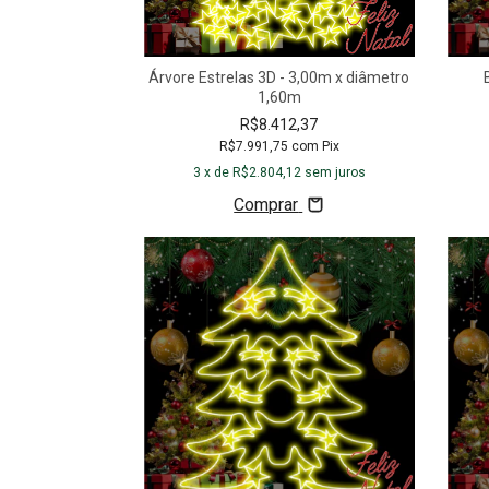
Árvore Estrelas 3D - 3,00m x diâmetro
1,60m
R$8.412,37
R$7.991,75
com
Pix
3
x de
R$2.804,12
sem juros
Comprar