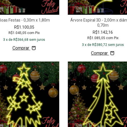
Boas Festas - 0,30m x 1,80m
Árvore Espiral 3D - 2,00m x diâ
0,70m
R$1.100,05
R$1.142,16
R$1.045,05
com
Pix
R$1.085,05
com
Pix
3
x de
R$366,68
sem juros
3
x de
R$380,72
sem juros
Comprar
Comprar