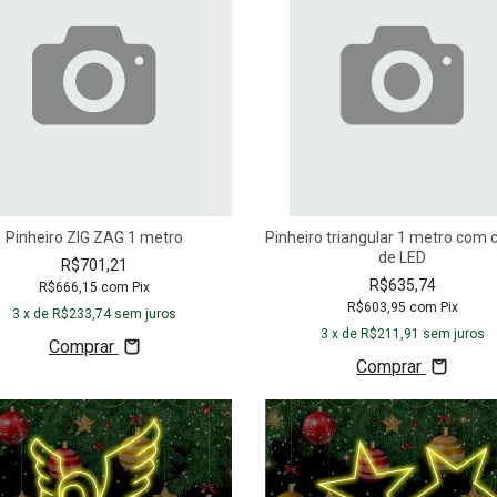
Pinheiro ZIG ZAG 1 metro
Pinheiro triangular 1 metro com 
de LED
R$701,21
R$635,74
R$666,15
com
Pix
R$603,95
com
Pix
3
x de
R$233,74
sem juros
3
x de
R$211,91
sem juros
Comprar
Comprar