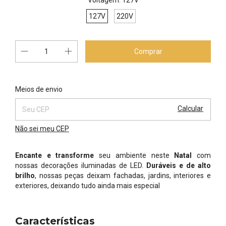
Voltagem:
127V
127V
220V
Alterar CEP
Entregas para o CEP:
Meios de envio
Calcular
Não sei meu CEP
Encante e transforme
seu ambiente neste
Natal
com
nossas decorações iluminadas de LED.
Duráveis e de alto
brilho
, nossas peças deixam fachadas, jardins, interiores e
exteriores, deixando tudo ainda mais especial
Características