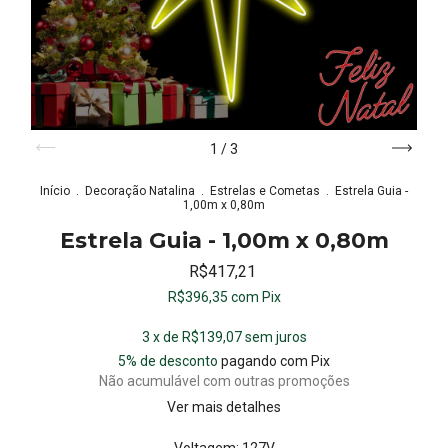
1
/
3
Início
.
Decoração Natalina
.
Estrelas e Cometas
.
Estrela Guia -
1,00m x 0,80m
Estrela Guia - 1,00m x 0,80m
R$417,21
R$396,35
com
Pix
3
x de
R$139,07
sem juros
5% de desconto
pagando com Pix
Não acumulável com outras promoções
Ver mais detalhes