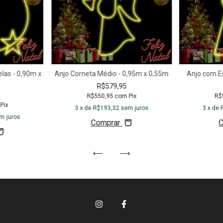
las - 0,90m x
Anjo Corneta Médio - 0,95m x 0,55m
Anjo com E
R$579,95
R$550,95
com
Pix
R$
Pix
3
x de
R$193,32
sem juros
3
x de
m juros
Comprar