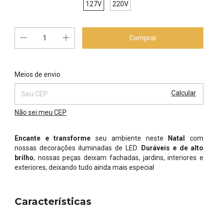
127V
220V
Alterar CEP
Entregas para o CEP:
Meios de envio
Calcular
Não sei meu CEP
Encante e transforme
seu ambiente neste
Natal
com
nossas decorações iluminadas de LED.
Duráveis e de alto
brilho
, nossas peças deixam fachadas, jardins, interiores e
exteriores, deixando tudo ainda mais especial
Características