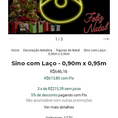
1
/
3
Início
.
Decoração Natalina
.
Figuras de Natal
.
Sino com Laço -
0,90m x 0,95m
Sino com Laço - 0,90m x 0,95m
R$646,16
R$613,85
com
Pix
3
x de
R$215,39
sem juros
5% de desconto
pagando com Pix
Não acumulável com outras promoções
Ver mais detalhes