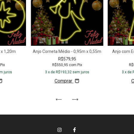
 x 1,20m
Anjo Corneta Médio - 0,95m x 0,55m
Anjo com E
R$579,95
Pix
R$550,95
com
Pix
R$
m juros
3
x de
R$193,32
sem juros
3
x de
Comprar