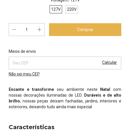
Voltagem:
127V
127V
220V
Alterar CEP
Entregas para o CEP:
Meios de envio
Calcular
Não sei meu CEP
Encante e transforme
seu ambiente neste
Natal
com
nossas decorações iluminadas de LED.
Duráveis e de alto
brilho
, nossas peças deixam fachadas, jardins, interiores e
exteriores, deixando tudo ainda mais especial
Características