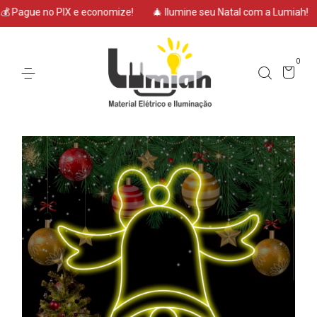
Pague no PIX e economize!
🎄 Ilumine seu Natal com a Lumiah!
✨
0